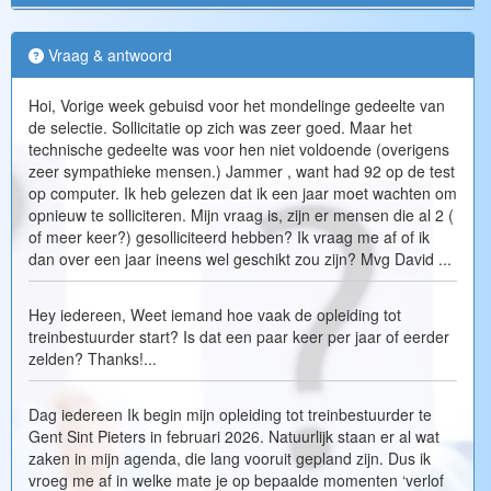
Vraag & antwoord
Hoi, Vorige week gebuisd voor het mondelinge gedeelte van
de selectie. Sollicitatie op zich was zeer goed. Maar het
technische gedeelte was voor hen niet voldoende (overigens
zeer sympathieke mensen.) Jammer , want had 92 op de test
op computer. Ik heb gelezen dat ik een jaar moet wachten om
opnieuw te solliciteren. Mijn vraag is, zijn er mensen die al 2 (
of meer keer?) gesolliciteerd hebben? Ik vraag me af of ik
dan over een jaar ineens wel geschikt zou zijn? Mvg David ...
Hey iedereen, Weet iemand hoe vaak de opleiding tot
treinbestuurder start? Is dat een paar keer per jaar of eerder
zelden? Thanks!...
Dag iedereen Ik begin mijn opleiding tot treinbestuurder te
Gent Sint Pieters in februari 2026. Natuurlijk staan er al wat
zaken in mijn agenda, die lang vooruit gepland zijn. Dus ik
vroeg me af in welke mate je op bepaalde momenten ‘verlof