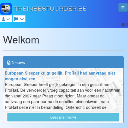
0/0
Welkom
Nieuws
European Sleeper krijgt gelijk: ProRail had aanvraag niet
mogen afwijzen
European Sleeper heeft gelijk gekregen in een geschil met
ProRail. De vervoerder vroeg capaciteit aan voor een nachttrein
die vanaf 2027 naar Praag moet rijden. Maar omdat de
aanvraag een paar uur na de deadline binnenkwam, nam
ProRail deze niet in behandeling. Onterecht, oordeelt de
Autoriteit Cons...
Lees alle nieuws